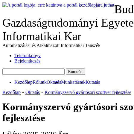
Bud
Gazdaságtudományi Egyete
Informatikai Kar
Automatizálási és Alkalmazott Informatikai Tanszék
Telefonkönyv
Bejelentkezés
Kezdőlap
Rólunk
Oktatás
Munkatársak
Kutatás
Kezdőlap
»
Oktatás
»
Kormányszervó gyártósori szoftver fejlesztése
Kormányszervó gyártósori szo
fejlesztése