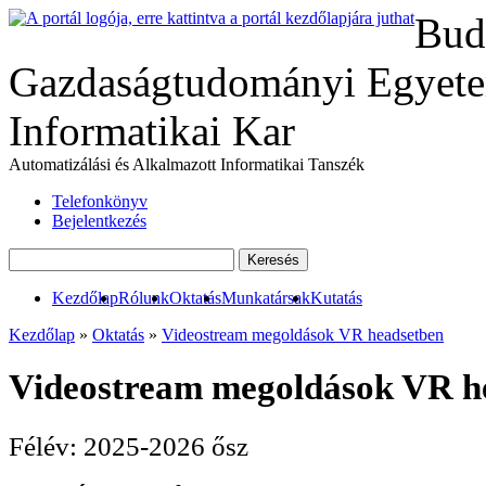
Bud
Gazdaságtudományi Egyete
Informatikai Kar
Automatizálási és Alkalmazott Informatikai Tanszék
Telefonkönyv
Bejelentkezés
Kezdőlap
Rólunk
Oktatás
Munkatársak
Kutatás
Kezdőlap
»
Oktatás
»
Videostream megoldások VR headsetben
Videostream megoldások VR h
Félév:
2025-2026 ősz