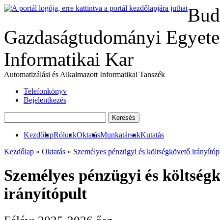
Bud
Gazdaságtudományi Egyete
Informatikai Kar
Automatizálási és Alkalmazott Informatikai Tanszék
Telefonkönyv
Bejelentkezés
Kezdőlap
Rólunk
Oktatás
Munkatársak
Kutatás
Kezdőlap
»
Oktatás
»
Személyes pénzügyi és költségkövető irányítóp
Személyes pénzügyi és költség
irányítópult