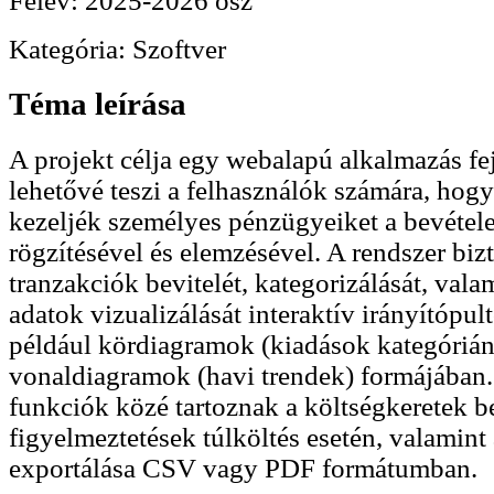
Félév:
2025-2026 ősz
Kategória:
Szoftver
Téma leírása
A projekt célja egy webalapú alkalmazás fe
lehetővé teszi a felhasználók számára, ho
kezeljék személyes pénzügyeiket a bevétel
rögzítésével és elemzésével. A rendszer bizt
tranzakciók bevitelét, kategorizálását, val
adatok vizualizálását interaktív irányítópul
például kördiagramok (kiadások kategórián
vonaldiagramok (havi trendek) formájában
funkciók közé tartoznak a költségkeretek be
figyelmeztetések túlköltés esetén, valamint 
exportálása CSV vagy PDF formátumban.