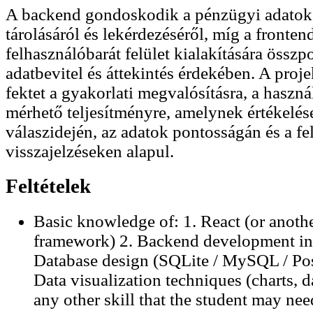
A backend gondoskodik a pénzügyi adatok
tárolásáról és lekérdezéséről, míg a fronten
felhasználóbarát felület kialakítására összp
adatbevitel és áttekintés érdekében. A proj
fektet a gyakorlati megvalósításra, a haszná
mérhető teljesítményre, amelynek értékelés
válaszidején, az adatok pontosságán és a fe
visszajelzéseken alapul.
Feltételek
Basic knowledge of: 1. React (or anoth
framework) 2. Backend development in 
Database design (SQLite / MySQL / Po
Data visualization techniques (charts, 
any other skill that the student may nee