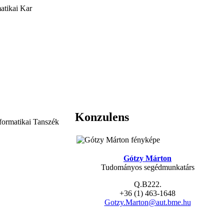
atikai Kar
Konzulens
formatikai Tanszék
Gótzy Márton
Tudományos segédmunkatárs
Q.B222.
+36 (1) 463-1648
Gotzy.Marton@aut.bme.hu