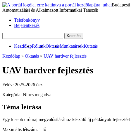
Budapesti
Automatizálási és Alkalmazott Informatikai Tanszék
Telefonkönyv
Bejelentkezés
Kezdőlap
Rólunk
Oktatás
Munkatársak
Kutatás
Kezdőlap
»
Oktatás
»
UAV hardver fejlesztés
UAV hardver fejlesztés
Félév:
2025-2026 ősz
Kategória:
Nincs megadva
Téma leírása
Egy kisebb drónraj megvalósításához készülő új példányok fejlesztésb
Maximális létszám:
1 fő