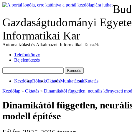
Bud
Gazdaságtudományi Egyete
Informatikai Kar
Automatizálási és Alkalmazott Informatikai Tanszék
Telefonkönyv
Bejelentkezés
Kezdőlap
Rólunk
Oktatás
Munkatársak
Kutatás
Kezdőlap
»
Oktatás
»
Dinamikától független, neurális környezeti mode
Dinamikától független, neuráli
modell építése