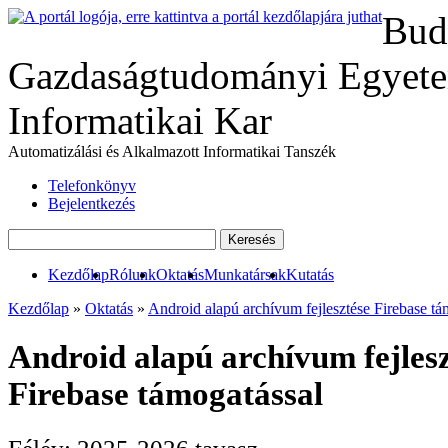
Bud
Gazdaságtudományi Egyete
Informatikai Kar
Automatizálási és Alkalmazott Informatikai Tanszék
Telefonkönyv
Bejelentkezés
Kezdőlap
Rólunk
Oktatás
Munkatársak
Kutatás
Kezdőlap
»
Oktatás
»
Android alapú archívum fejlesztése Firebase tá
Android alapú archívum fejles
Firebase támogatással