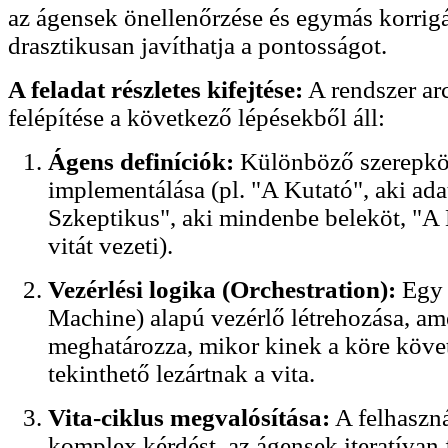
az ágensek önellenőrzése és egymás korrig
drasztikusan javíthatja a pontosságot.
A feladat részletes kifejtése:
A rendszer arc
felépítése a következő lépésekből áll:
Ágens definíciók:
Különböző szerepk
implementálása (pl. "A Kutató", aki ada
Szkeptikus", aki mindenbe beleköt, "A 
vitát vezeti).
Vezérlési logika (Orchestration):
Egy 
Machine) alapú vezérlő létrehozása, am
meghatározza, mikor kinek a köre köve
tekinthető lezártnak a vita.
Vita-ciklus megvalósítása:
A felhaszná
komplex kérdést, az ágensek iteratívan 