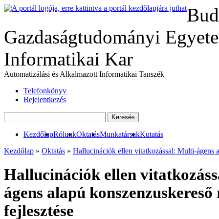
Bud
Gazdaságtudományi Egyete
Informatikai Kar
Automatizálási és Alkalmazott Informatikai Tanszék
Telefonkönyv
Bejelentkezés
Kezdőlap
Rólunk
Oktatás
Munkatársak
Kutatás
Kezdőlap
»
Oktatás
»
Hallucinációk ellen vitatkozással: Multi-ágens 
Hallucinációk ellen vitatkozáss
ágens alapú konszenzuskereső 
fejlesztése