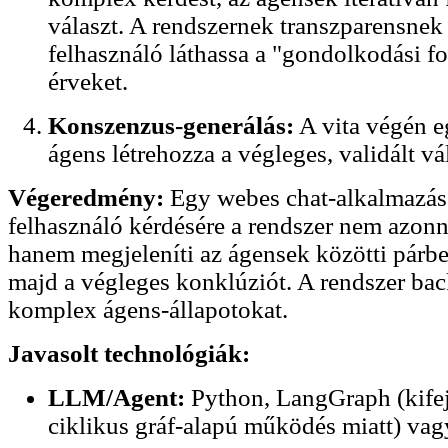
választ. A rendszernek transzparensnek 
felhasználó láthassa a "gondolkodási fo
érveket.
Konszenzus-generálás:
A vita végén e
ágens létrehozza a végleges, validált vá
Végeredmény:
Egy webes chat-alkalmazás,
felhasználó kérdésére a rendszer nem azonn
hanem megjeleníti az ágensek közötti párbes
majd a végleges konklúziót. A rendszer bac
komplex ágens-állapotokat.
Javasolt technológiák:
LLM/Agent:
Python, LangGraph (kifeje
ciklikus gráf-alapú működés miatt) va