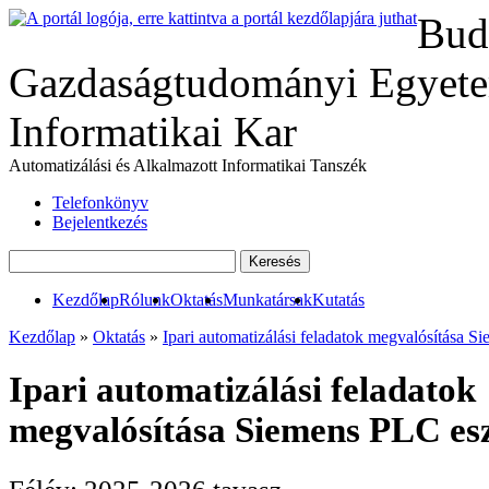
Bud
Gazdaságtudományi Egyete
Informatikai Kar
Automatizálási és Alkalmazott Informatikai Tanszék
Telefonkönyv
Bejelentkezés
Kezdőlap
Rólunk
Oktatás
Munkatársak
Kutatás
Kezdőlap
»
Oktatás
»
Ipari automatizálási feladatok megvalósítása 
Ipari automatizálási feladatok
megvalósítása Siemens PLC es