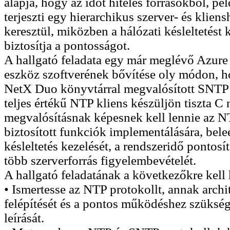
alapja, hogy az időt hiteles forrásokból, p
terjeszti egy hierarchikus szerver- és klien
keresztül, miközben a hálózati késleltetés
biztosítja a pontosságot.
A hallgató feladata egy már meglévő Azur
eszköz szoftverének bővítése oly módon, ho
NetX Duo könyvtárral megvalósított SNTP k
teljes értékű NTP kliens készüljön tiszta C
megvalósításnak képesnek kell lennie az NT
biztosított funkciók implementálására, beleé
késleltetés kezelését, a rendszeridő pontosí
több szerverforrás figyelembevételét.
A hallgató feladatának a következőkre kell 
• Ismertesse az NTP protokollt, annak archit
felépítését és a pontos működéshez szüksé
leírását.