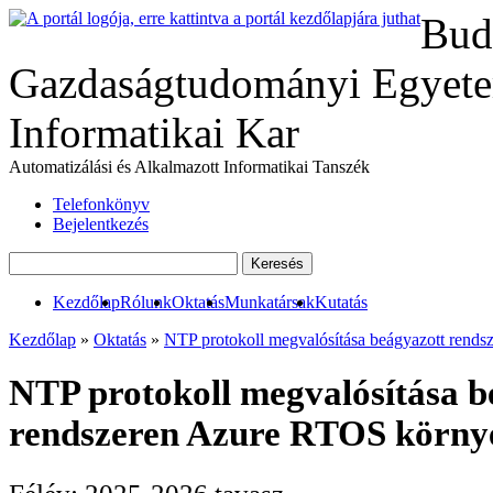
Bud
Gazdaságtudományi Egyete
Informatikai Kar
Automatizálási és Alkalmazott Informatikai Tanszék
Telefonkönyv
Bejelentkezés
Kezdőlap
Rólunk
Oktatás
Munkatársak
Kutatás
Kezdőlap
»
Oktatás
»
NTP protokoll megvalósítása beágyazott rend
NTP protokoll megvalósítása b
rendszeren Azure RTOS körny