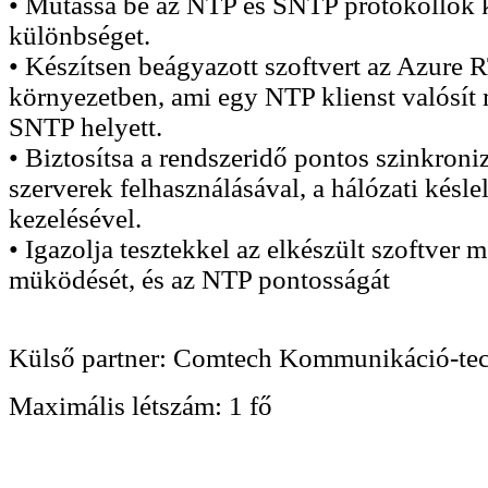
• Mutassa be az NTP és SNTP protokollok 
különbséget.
• Készítsen beágyazott szoftvert az Azure
környezetben, ami egy NTP klienst valósít
SNTP helyett.
• Biztosítsa a rendszeridő pontos szinkroni
szerverek felhasználásával, a hálózati késle
kezelésével.
• Igazolja tesztekkel az elkészült szoftver 
müködését, és az NTP pontosságát
Külső partner:
Comtech Kommunikáció-tec
Maximális létszám:
1 fő