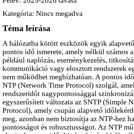
Félév:
2025-2026 tavasz
Kategória:
Nincs megadva
Téma leírása
A hálózatba kötött eszközök egyik alapvet
pontos idő ismerete, amely nélkül számos 
például naplózás, eseménykezelés, titkosítás
kommunikáció vagy elosztott rendszerek 
nem működhet megbízhatóan. A pontos idő 
NTP (Network Time Protocol) szolgál, ame
rendszeridőt nagypontossággal szinkronizá
egyszerűsített változata az SNTP (Simple 
Protocol), amely csupán alapvető időlekérde
meg, azonban nem biztosítja az NTP-hez h
pontosságot és robusztusságot. Az NTP m