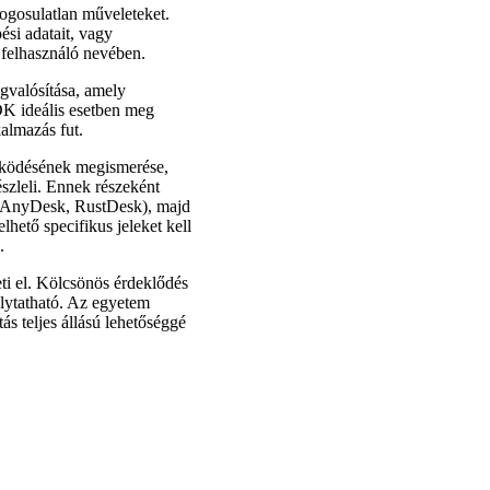
jogosulatlan műveleteket.
si adatait, vagy
a felhasználó nevében.
gvalósítása, amely
DK ideális esetben meg
kalmazás fut.
 működésének megismerése,
észleli. Ennek részeként
r, AnyDesk, RustDesk), majd
lhető specifikus jeleket kell
.
i el. Kölcsönös érdeklődés
olytatható. Az egyetem
ás teljes állású lehetőséggé