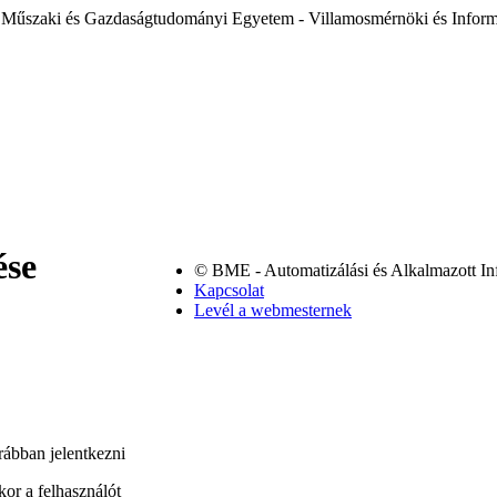
 Műszaki és Gazdaságtudományi Egyetem - Villamosmérnöki és Inform
ése
© BME - Automatizálási és Alkalmazott In
Kapcsolat
Levél a webmesternek
rábban jelentkezni
or a felhasználót