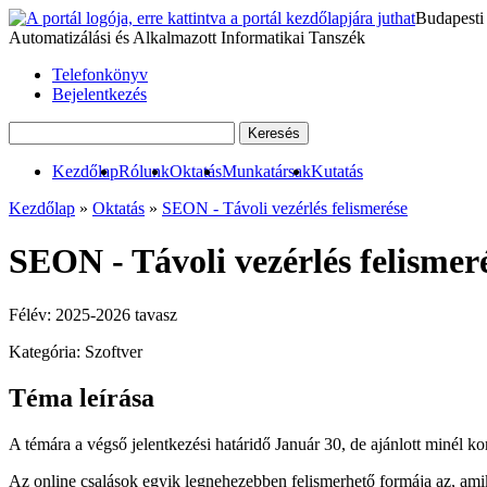
Budapesti
Automatizálási és Alkalmazott Informatikai Tanszék
Telefonkönyv
Bejelentkezés
Kezdőlap
Rólunk
Oktatás
Munkatársak
Kutatás
Kezdőlap
»
Oktatás
»
SEON - Távoli vezérlés felismerése
SEON - Távoli vezérlés felismer
Félév:
2025-2026 tavasz
Kategória:
Szoftver
Téma leírása
A témára a végső jelentkezési határidő Január 30, de ajánlott minél ko
Az online csalások egyik legnehezebben felismerhető formája az, amik