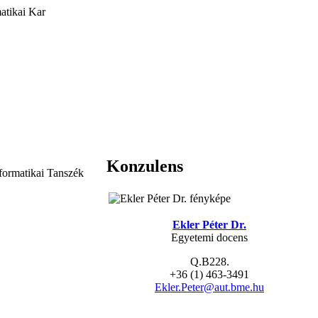
atikai Kar
Konzulens
formatikai Tanszék
Ekler Péter Dr.
Egyetemi docens
Q.B228.
+36 (1) 463-3491
Ekler.Peter@aut.bme.hu