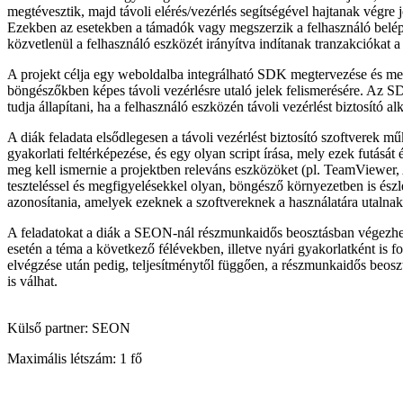
megtévesztik, majd távoli elérés/vezérlés segítségével hajtanak végre 
Ezekben az esetekben a támadók vagy megszerzik a felhasználó belépé
közvetlenül a felhasználó eszközét irányítva indítanak tranzakciókat 
A projekt célja egy weboldalba integrálható SDK megtervezése és me
böngészőkben képes távoli vezérlésre utaló jelek felismerésére. Az S
tudja állapítani, ha a felhasználó eszközén távoli vezérlést biztosító al
A diák feladata elsődlegesen a távoli vezérlést biztosító szoftverek
gyakorlati feltérképezése, és egy olyan script írása, mely ezek futását 
meg kell ismernie a projektben releváns eszközöket (pl. TeamViewe
teszteléssel és megfigyelésekkel olyan, böngésző környezetben is észle
azonosítania, amelyek ezeknek a szoftvereknek a használatára utalnak
A feladatokat a diák a SEON-nál részmunkaidős beosztásban végezhet
esetén a téma a következő félévekben, illetve nyári gyakorlatként is f
elvégzése után pedig, teljesítménytől függően, a részmunkaidős beoszt
is válhat.
Külső partner:
SEON
Maximális létszám:
1 fő