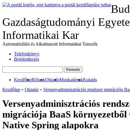
Bud
Gazdaságtudományi Egyete
Informatikai Kar
Automatizálási és Alkalmazott Informatikai Tanszék
Telefonkönyv
Bejelentkezés
Kezdőlap
Rólunk
Oktatás
Munkatársak
Kutatás
Kezdőlap
»
Oktatás
»
Versenyadminisztrációs rendszer migrációja B
Versenyadminisztrációs rendsz
migrációja BaaS környezetből
Native Spring alapokra