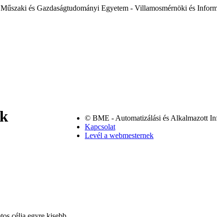
 Műszaki és Gazdaságtudományi Egyetem - Villamosmérnöki és Inform
ök
© BME - Automatizálási és Alkalmazott In
Kapcsolat
Levél a webmesternek
tos célja egyre kisebb