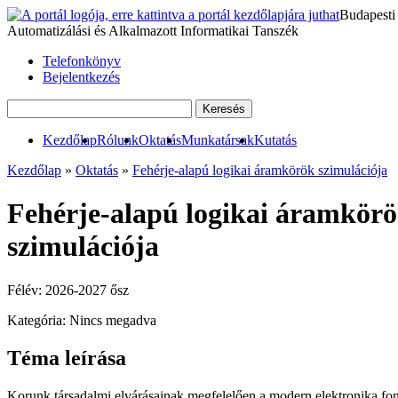
Budapesti
Automatizálási és Alkalmazott Informatikai Tanszék
Telefonkönyv
Bejelentkezés
Kezdőlap
Rólunk
Oktatás
Munkatársak
Kutatás
Kezdőlap
»
Oktatás
»
Fehérje-alapú logikai áramkörök szimulációja
Fehérje-alapú logikai áramkör
szimulációja
Félév:
2026-2027 ősz
Kategória:
Nincs megadva
Téma leírása
Korunk társadalmi elvárásainak megfelelően a modern elektronika fon