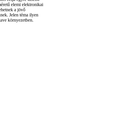
éretű elemi elektronikai
lehetnek a jövő
inek. Jelen téma ilyen
ctave környezetben.