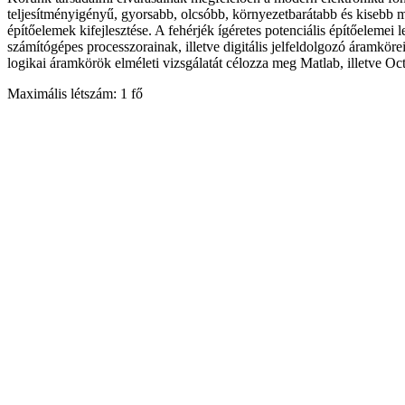
teljesítményigényű, gyorsabb, olcsóbb, környezetbarátabb és kisebb m
építőelemek kifejlesztése. A fehérjék ígéretes potenciális építőelemei 
számítógépes processzorainak, illetve digitális jelfeldolgozó áramköre
logikai áramkörök elméleti vizsgálatát célozza meg Matlab, illetve O
Maximális létszám:
1 fő