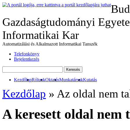
Bud
Gazdaságtudományi Egyete
Informatikai Kar
Automatizálási és Alkalmazott Informatikai Tanszék
Telefonkönyv
Bejelentkezés
Kezdőlap
Rólunk
Oktatás
Munkatársak
Kutatás
Kezdőlap
»
Az oldal nem ta
A keresett oldal nem 