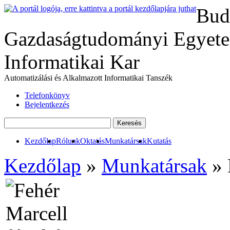
Bud
Gazdaságtudományi Egyete
Informatikai Kar
Automatizálási és Alkalmazott Informatikai Tanszék
Telefonkönyv
Bejelentkezés
Kezdőlap
Rólunk
Oktatás
Munkatársak
Kutatás
Kezdőlap
»
Munkatársak
» 