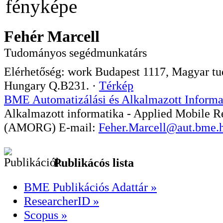
Fehér Marcell
Tudományos segédmunkatárs
Elérhetőség:
work
Budapest
1117
,
Magyar tud
Hungary
Q.B231.
·
Térkép
BME Automatizálási és Alkalmazott Informa
Alkalmazott informatika - Applied Mobile R
(AMORG)
E-mail:
Feher.Marcell@aut.bme.
Publikácós lista
BME Publikációs Adattár »
ResearcherID »
Scopus »