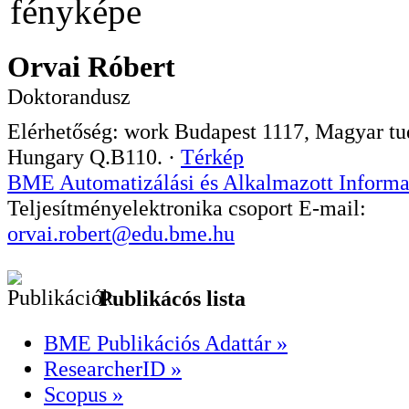
Orvai Róbert
Doktorandusz
Elérhetőség:
work
Budapest
1117
,
Magyar tud
Hungary
Q.B110.
·
Térkép
BME Automatizálási és Alkalmazott Informa
Teljesítményelektronika csoport
E-mail:
orvai.robert@edu.bme.hu
Publikácós lista
BME Publikációs Adattár »
ResearcherID »
Scopus »