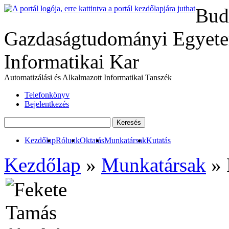
Bud
Gazdaságtudományi Egyete
Informatikai Kar
Automatizálási és Alkalmazott Informatikai Tanszék
Telefonkönyv
Bejelentkezés
Kezdőlap
Rólunk
Oktatás
Munkatársak
Kutatás
Kezdőlap
»
Munkatársak
» 