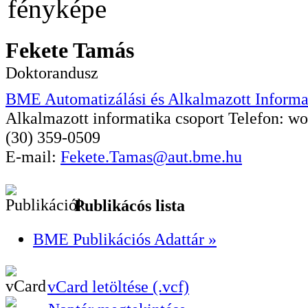
Fekete Tamás
Doktorandusz
BME Automatizálási és Alkalmazott Informa
Alkalmazott informatika csoport
Telefon:
wo
(30) 359-0509
E-mail:
Fekete.Tamas@aut.bme.hu
Publikácós lista
BME Publikációs Adattár »
vCard letöltése (.vcf)