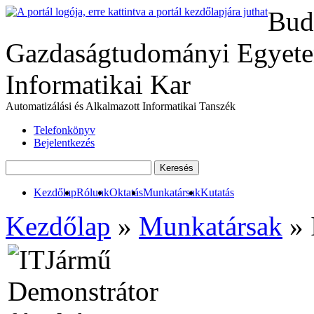
Bud
Gazdaságtudományi Egyete
Informatikai Kar
Automatizálási és Alkalmazott Informatikai Tanszék
Telefonkönyv
Bejelentkezés
Kezdőlap
Rólunk
Oktatás
Munkatársak
Kutatás
Kezdőlap
»
Munkatársak
» 