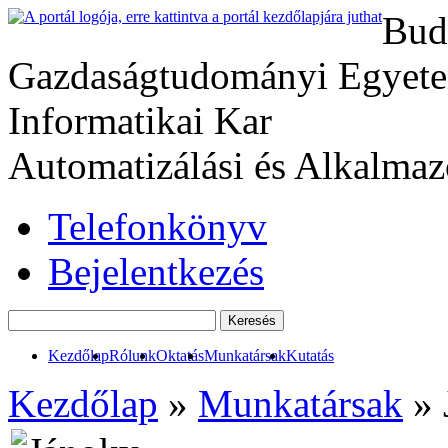
Bud
Gazdaságtudományi Egyete
Informatikai Kar
Automatizálási és Alkalmaz
Telefonkönyv
Bejelentkezés
Kezdőlap
Rólunk
Oktatás
Munkatársak
Kutatás
Kezdőlap
»
Munkatársak
» 