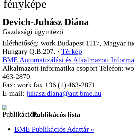
Devich-Juhász Diána
Gazdasági ügyintéző
Elérhetőség:
work
Budapest
1117
,
Magyar tud
Hungary
Q.B.207.
·
Térkép
BME Automatizálási és Alkalmazott Informa
Alkalmazott informatika csoport
Telefon:
wo
463-2870
Fax:
work
fax
+36 (1) 463-2871
E-mail:
juhasz.diana@aut.bme.hu
Publikácós lista
BME Publikációs Adattár »