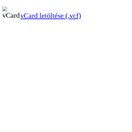
vCard letöltése (.vcf)