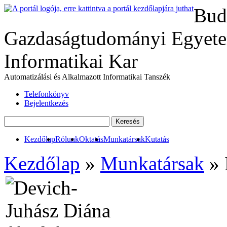
Bud
Gazdaságtudományi Egyete
Informatikai Kar
Automatizálási és Alkalmazott Informatikai Tanszék
Telefonkönyv
Bejelentkezés
Kezdőlap
Rólunk
Oktatás
Munkatársak
Kutatás
Kezdőlap
»
Munkatársak
» 