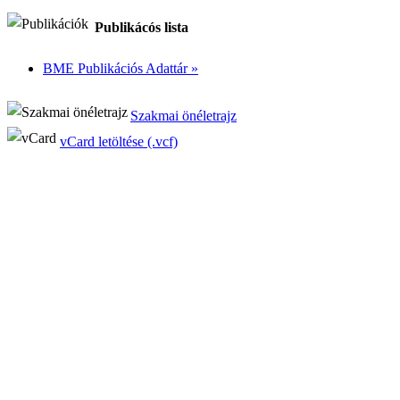
Publikácós lista
BME Publikációs Adattár »
Szakmai önéletrajz
vCard letöltése (.vcf)