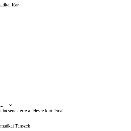
atikai Kar
incsenek erre a félévre kiírt témái.
rmatikai Tanszék