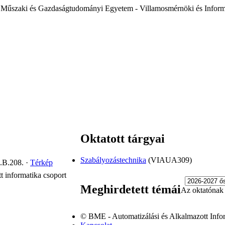
 Műszaki és Gazdaságtudományi Egyetem - Villamosmérnöki és Inform
Oktatott tárgyai
Szabályozástechnika
(VIAUA309)
.B.208.
·
Térkép
t informatika csoport
Meghirdetett témái
Az oktatónak n
© BME - Automatizálási és Alkalmazott Info