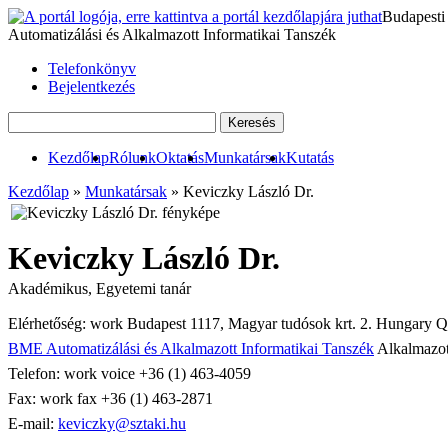
Budapesti
Automatizálási és Alkalmazott Informatikai Tanszék
Telefonkönyv
Bejelentkezés
Kezdőlap
Rólunk
Oktatás
Munkatársak
Kutatás
Kezdőlap
»
Munkatársak
» Keviczky László Dr.
Keviczky László Dr.
Akadémikus, Egyetemi tanár
Elérhetőség:
work
Budapest
1117
,
Magyar tudósok krt. 2.
Hungary
Q
BME Automatizálási és Alkalmazott Informatikai Tanszék
Alkalmazot
Telefon:
work
voice
+36 (1) 463-4059
Fax:
work
fax
+36 (1) 463-2871
E-mail:
keviczky@sztaki.hu