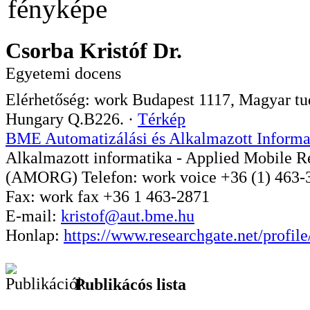
Csorba Kristóf Dr.
Egyetemi docens
Elérhetőség:
work
Budapest
1117
,
Magyar tud
Hungary
Q.B226.
·
Térkép
BME Automatizálási és Alkalmazott Informa
Alkalmazott informatika - Applied Mobile R
(AMORG)
Telefon:
work
voice
+36 (1) 463-
Fax:
work
fax
+36 1 463-2871
E-mail:
kristof@aut.bme.hu
Honlap:
https://www.researchgate.net/profil
Publikácós lista