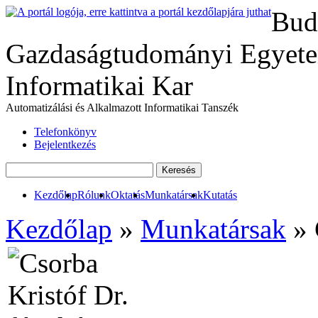
Bud
Gazdaságtudományi Egyete
Informatikai Kar
Automatizálási és Alkalmazott Informatikai Tanszék
Telefonkönyv
Bejelentkezés
Kezdőlap
Rólunk
Oktatás
Munkatársak
Kutatás
Kezdőlap
»
Munkatársak
» 