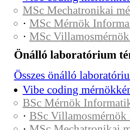
MSc Mechatronikai mé
·
MSc Mérnök Informat
·
MSc Villamosmérnök
Önálló laboratórium t
Összes önálló laboratóri
Vibe coding mérnökkén
BSc Mérnök Informatik
·
BSc Villamosmérnök 
·
MSc Mechatronikai 