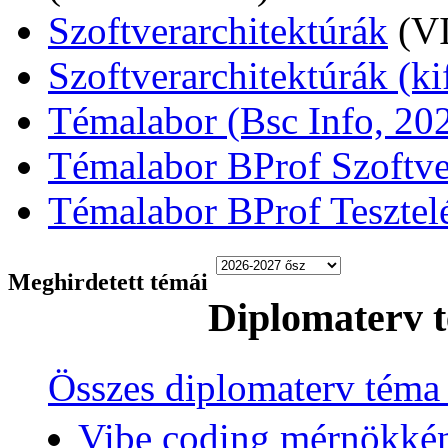
Szoftverarchitektúrák
(V
Szoftverarchitektúrák (ki
Témalabor (Bsc Info, 202
Témalabor BProf Szoftve
Témalabor BProf Tesztel
Meghirdetett témái
Diplomaterv 
Összes diplomaterv téma
Vibe coding mérnökkén