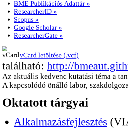
BME Publikációs Adattár »
ResearcherID »
Scopus »
Google Scholar »
ResearcherGate »
vCard letöltése (.vcf)
található:
http://bmeaut.git
Az aktuális kedvenc kutatási téma a ta
A kapcsolódó önálló labor, szakdolgoza
Oktatott tárgyai
Alkalmazásfejlesztés
(V