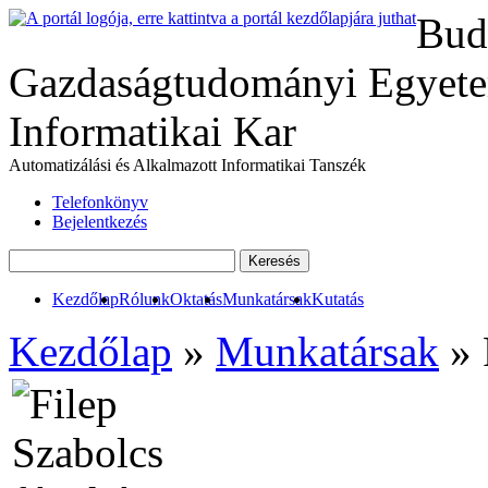
Bud
Gazdaságtudományi Egyete
Informatikai Kar
Automatizálási és Alkalmazott Informatikai Tanszék
Telefonkönyv
Bejelentkezés
Kezdőlap
Rólunk
Oktatás
Munkatársak
Kutatás
Kezdőlap
»
Munkatársak
» 