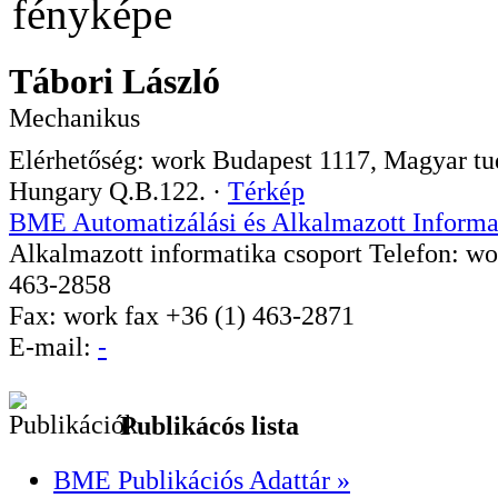
Tábori László
Mechanikus
Elérhetőség:
work
Budapest
1117
,
Magyar tud
Hungary
Q.B.122.
·
Térkép
BME Automatizálási és Alkalmazott Informa
Alkalmazott informatika csoport
Telefon:
wo
463-2858
Fax:
work
fax
+36 (1) 463-2871
E-mail:
-
Publikácós lista
BME Publikációs Adattár »