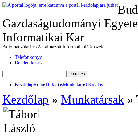
Bud
Gazdaságtudományi Egyete
Informatikai Kar
Automatizálási és Alkalmazott Informatikai Tanszék
Telefonkönyv
Bejelentkezés
Kezdőlap
Rólunk
Oktatás
Munkatársak
Kutatás
Kezdőlap
»
Munkatársak
» 