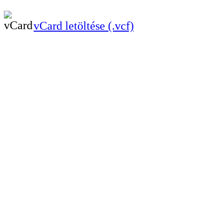
vCard letöltése (.vcf)