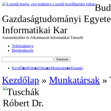
Bud
Gazdaságtudományi Egyete
Informatikai Kar
Automatizálási és Alkalmazott Informatikai Tanszék
Telefonkönyv
Bejelentkezés
Kezdőlap
Rólunk
Oktatás
Munkatársak
Kutatás
Kezdőlap
»
Munkatársak
» 