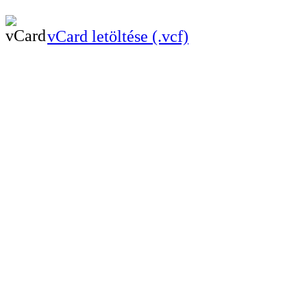
vCard letöltése (.vcf)