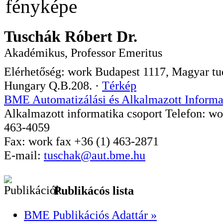
Tuschák Róbert Dr.
Akadémikus, Professor Emeritus
Elérhetőség:
work
Budapest
1117
,
Magyar tud
Hungary
Q.B.208.
·
Térkép
BME Automatizálási és Alkalmazott Informa
Alkalmazott informatika csoport
Telefon:
wo
463-4059
Fax:
work
fax
+36 (1) 463-2871
E-mail:
tuschak@aut.bme.hu
Publikácós lista
BME Publikációs Adattár »