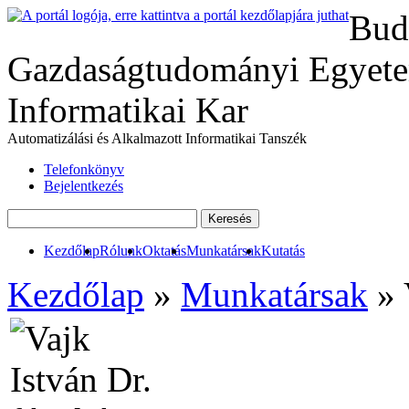
Bud
Gazdaságtudományi Egyete
Informatikai Kar
Automatizálási és Alkalmazott Informatikai Tanszék
Telefonkönyv
Bejelentkezés
Kezdőlap
Rólunk
Oktatás
Munkatársak
Kutatás
Kezdőlap
»
Munkatársak
» 