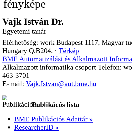
Vajk István Dr.
Egyetemi tanár
Elérhetőség:
work
Budapest
1117
,
Magyar tud
Hungary
Q.B204.
·
Térkép
BME Automatizálási és Alkalmazott Informa
Alkalmazott informatika csoport
Telefon:
wo
463-3701
E-mail:
Vajk.Istvan@aut.bme.hu
Publikácós lista
BME Publikációs Adattár »
ResearcherID »