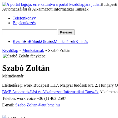
Budapesti
Automatizálási és Alkalmazott Informatikai Tanszék
Telefonkönyv
Bejelentkezés
Kezdőlap
Rólunk
Oktatás
Munkatársak
Kutatás
Kezdőlap
»
Munkatársak
» Szabó Zoltán
Szabó Zoltán
Mérnöktanár
Elérhetőség:
work
Budapest
1117
,
Magyar tudósok krt. 2.
Hungary
Q
BME Automatizálási és Alkalmazott Informatikai Tanszék
Alkalmazot
Telefon:
work
voice
+36 (1) 463-2597
E-mail:
Szabo.Zoltan@aut.bme.hu