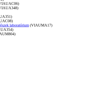
VIAUAC06)
VIAUA348)
UA351)
UAC08)
fészek laboratórium
(VIAUMA17)
AUA354)
IAUM804)