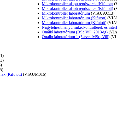
Mikrokontroller alapú rendszerek (Kifutott)
(
Mikrokontroller alapú rendszerek (Kifutott)
(
Mikrokontroller laboratórium
(VIAUAC13)
Mikrokontroller laboratórium (Kifutott)
(VIA
Mikrokontroller laboratórium (Kifutott)
(VIA
Nagyteljesítményű mikrokontrollerek és inter
Önálló laboratórium (BSc Vill, 2013-ig)
(VI
Önálló laboratórium 1 (5-éves MSc, Vill)
(V
1)
3)
)
5)
ak (Kifutott)
(VIAUM016)