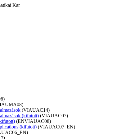
atikai Kar
6)
VIAUMA08)
lkalmazások
(VIAUAC14)
almazások (kifutott)
(VIAUAC07)
ifutott)
(ENVIAUAC08)
ications (kifutott)
(VIAUAC07_EN)
AUAC06_EN)
2)