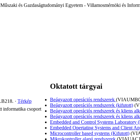
 Műszaki és Gazdaságtudományi Egyetem - Villamosmérnöki és Inform
Oktatott tárgyai
Beágyazott operációs rendszerek
(VIAUMB0
.B218.
·
Térkép
Beágyazott operációs rendszerek (kifutott)
(
t informatika csoport
Beágyazott operációs rendszerek és kliens a
Beágyazott operációs rendszerek és kliens alk
Embedded and Control Systems Laboratory (k
Embedded Opertating Systems and Client Appl
Microcontroller based systems (Kifutott)
(VI
Mikrokontroller alapú rendszerek
(VIAUAC1