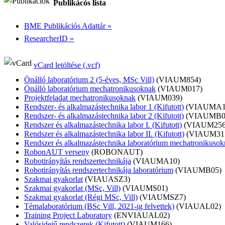
Publikácós lista
BME Publikációs Adattár »
ResearcherID »
vCard letöltése (.vcf)
Önálló laboratórium 2 (5-éves, MSc Vill)
(VIAUM854)
Önálló laboratórium mechatronikusoknak
(VIAUM017)
Projektfeladat mechatronikusoknak
(VIAUM039)
Rendszer- és alkalmazástechnika labor 1 (Kifutott)
(VIAUMA1
Rendszer- és alkalmazástechnika labor 2 (Kifutott)
(VIAUMB0
Rendszer és alkalmazástechnika labor I. (Kifutott)
(VIAUM256
Rendszer és alkalmazástechnika labor II. (Kifutott)
(VIAUM31
Rendszer és alkalmazástechnika laboratórium mechatronikusokn
RobonAUT verseny
(ROBONAUT)
Robotirányítás rendszertechnikája
(VIAUMA10)
Robotirányítás rendszertechnikája laboratórium
(VIAUMB05)
Szakmai gyakorlat
(VIAUASZ3)
Szakmai gyakorlat (MSc, Vill)
(VIAUMS01)
Szakmai gyakorlat (Régi MSc, Vill)
(VIAUMSZ7)
Témalaboratórium (BSc Vill, 2021-ig felvettek)
(VIAUAL02)
Training Project Laboratory
(ENVIAUAL02)
Valósidejű rendszerek (Kifutott)
(VIAUM166)