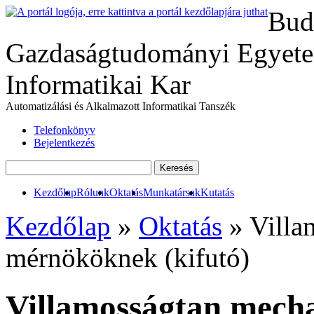
Bud
Gazdaságtudományi Egyete
Informatikai Kar
Automatizálási és Alkalmazott Informatikai Tanszék
Telefonkönyv
Bejelentkezés
Kezdőlap
Rólunk
Oktatás
Munkatársak
Kutatás
Kezdőlap
»
Oktatás
» Villa
mérnököknek (kifutó)
Villamosságtan mech