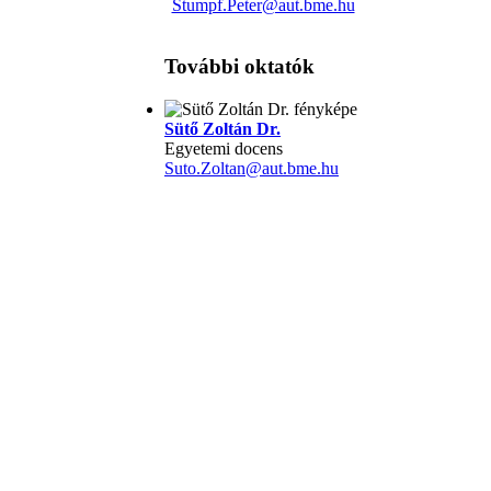
Stumpf.Peter@aut.bme.hu
További oktatók
Sütő Zoltán Dr.
Egyetemi docens
Suto.Zoltan@aut.bme.hu