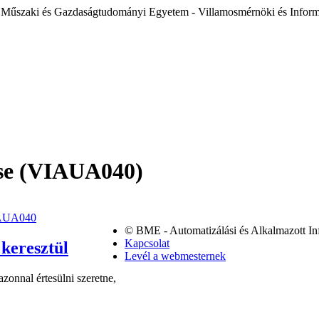
 Műszaki és Gazdaságtudományi Egyetem - Villamosmérnöki és Inform
ése (VIAUA040)
VIAUA040
© BME - Automatizálási és Alkalmazott In
Kapcsolat
Levél a webmesternek
zonnal értesülni szeretne,