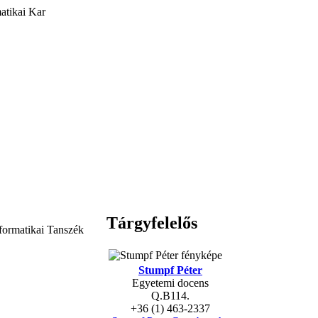
atikai Kar
Tárgyfelelős
formatikai Tanszék
Stumpf Péter
Egyetemi docens
Q.B114.
+36 (1) 463-2337