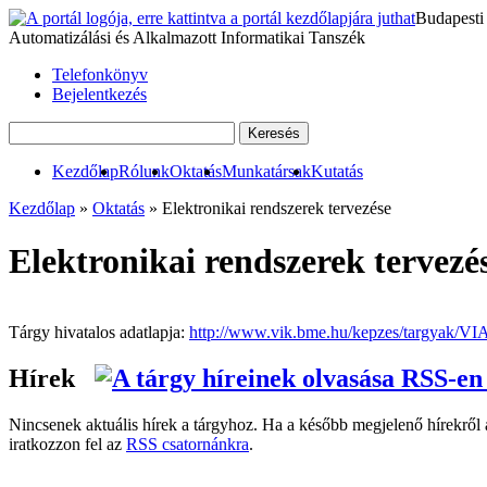
Budapesti
Automatizálási és Alkalmazott Informatikai Tanszék
Telefonkönyv
Bejelentkezés
Kezdőlap
Rólunk
Oktatás
Munkatársak
Kutatás
Kezdőlap
»
Oktatás
» Elektronikai rendszerek tervezése
Elektronikai rendszerek tervez
Tárgy hivatalos adatlapja:
http://www.vik.bme.hu/kepzes/targyak/
Hírek
Nincsenek aktuális hírek a tárgyhoz. Ha a később megjelenő hírekről a
iratkozzon fel az
RSS csatornánkra
.