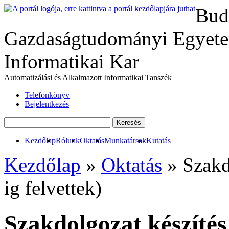
Bud
Gazdaságtudományi Egyete
Informatikai Kar
Automatizálási és Alkalmazott Informatikai Tanszék
Telefonkönyv
Bejelentkezés
Kezdőlap
Rólunk
Oktatás
Munkatársak
Kutatás
Kezdőlap
»
Oktatás
» Szakdo
ig felvettek)
Szakdolgozat készítés 