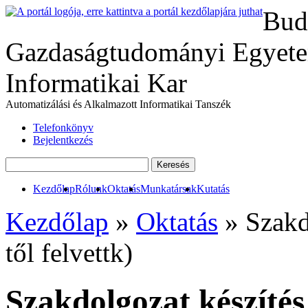
Bud
Gazdaságtudományi Egyete
Informatikai Kar
Automatizálási és Alkalmazott Informatikai Tanszék
Telefonkönyv
Bejelentkezés
Kezdőlap
Rólunk
Oktatás
Munkatársak
Kutatás
Kezdőlap
»
Oktatás
» Szakd
től felvettk)
Szakdolgozat készítés 