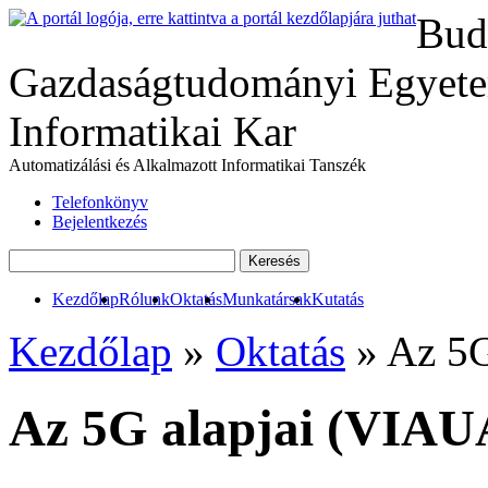
Bud
Gazdaságtudományi Egyete
Informatikai Kar
Automatizálási és Alkalmazott Informatikai Tanszék
Telefonkönyv
Bejelentkezés
Kezdőlap
Rólunk
Oktatás
Munkatársak
Kutatás
Kezdőlap
»
Oktatás
» Az 5G
Az 5G alapjai (VIAU