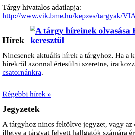
Tárgy hivatalos adatlapja:
http://www.vik.bme.hu/kepzes/targyak/V
Hírek
Nincsenek aktuális hírek a tárgyhoz. Ha a
hírekről azonnal értesülni szeretne, iratkoz
csatornánkra
.
Régebbi hírek »
Jegyzetek
A tárgyhoz nincs feltöltve jegyzet, vagy az 
illetve a tárgyat felvett hallgatók számára ér