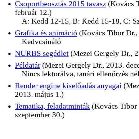
Csoportbeosztás 2015 tavasz
(Kovács T
február 12.)
A: Kedd 12-15, B: Kedd 15-18, C: S
Grafika és animáció
(Kovács Tibor Dr.,
Kedvcsináló
NURBS segédlet
(Mezei Gergely Dr., 2
Példatár
(Mezei Gergely Dr., 2013. dec
Nincs lektorálva, tanári ellenőrzés né
Render engine kiselőadás anyagai
(Mez
2013. május 1.)
Tematika, feladatminták
(Kovács Tibor 
szeptember 30.)