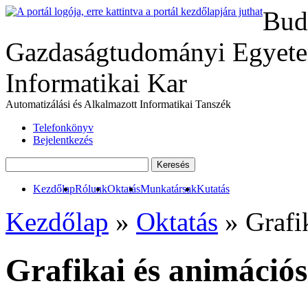
Bud
Gazdaságtudományi Egyete
Informatikai Kar
Automatizálási és Alkalmazott Informatikai Tanszék
Telefonkönyv
Bejelentkezés
Kezdőlap
Rólunk
Oktatás
Munkatársak
Kutatás
Kezdőlap
»
Oktatás
» Grafi
Grafikai és animáció