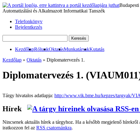
Budapesti
Automatizálási és Alkalmazott Informatikai Tanszék
Telefonkönyv
Bejelentkezés
Kezdőlap
Rólunk
Oktatás
Munkatársak
Kutatás
Kezdőlap
»
Oktatás
» Diplomatervezés 1.
Diplomatervezés 1. (VIAUM011
Tárgy hivatalos adatlapja:
http://www.vik.bme.hu/kepzes/targyak/
Hírek
Nincsenek aktuális hírek a tárgyhoz. Ha a később megjelenő hírekről a
iratkozzon fel az
RSS csatornánkra
.