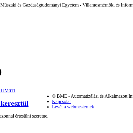
 Műszaki és Gazdaságtudományi Egyetem - Villamosmérnöki és Inform
)
VIAUM011
© BME - Automatizálási és Alkalmazott In
Kapcsolat
Levél a webmesternek
zonnal értesülni szeretne,