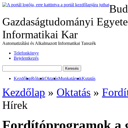
Bud
Gazdaságtudományi Egyete
Informatikai Kar
Automatizálási és Alkalmazott Informatikai Tanszék
Telefonkönyv
Bejelentkezés
Kezdőlap
Rólunk
Oktatás
Munkatársak
Kutatás
Kezdőlap
»
Oktatás
»
Fordí
Hírek
Fordítóprogramok a g