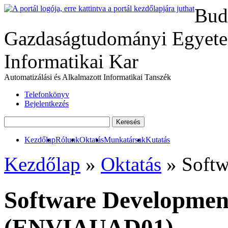
Bud
Gazdaságtudományi Egyete
Informatikai Kar
Automatizálási és Alkalmazott Informatikai Tanszék
Telefonkönyv
Bejelentkezés
Kezdőlap
Rólunk
Oktatás
Munkatársak
Kutatás
Kezdőlap
»
Oktatás
» Softw
Software Developmen
(ENVIAUAD01)