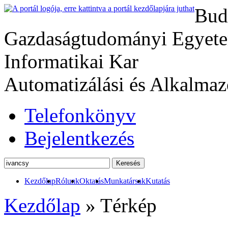
Bud
Gazdaságtudományi Egyete
Informatikai Kar
Automatizálási és Alkalmaz
Telefonkönyv
Bejelentkezés
Kezdőlap
Rólunk
Oktatás
Munkatársak
Kutatás
Kezdőlap
»
Térkép