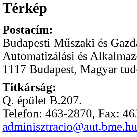
Térkép
Postacím:
Budapesti Műszaki és Gaz
Automatizálási és Alkalmaz
1117 Budapest, Magyar tudó
Titkárság:
Q. épület B.207.
Telefon: 463-2870, Fax: 4
adminisztracio@aut.bme.h