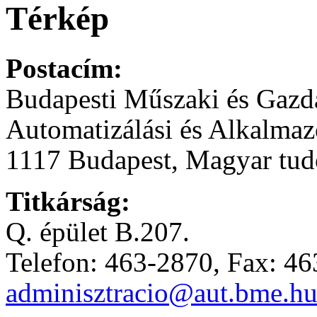
Térkép
Postacím:
Budapesti Műszaki és Gaz
Automatizálási és Alkalmaz
1117 Budapest, Magyar tudó
Titkárság:
Q. épület B.207.
Telefon: 463-2870, Fax: 4
adminisztracio@aut.bme.h