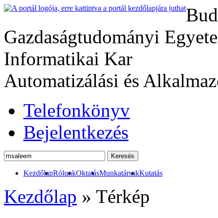
Bud
Gazdaságtudományi Egyete
Informatikai Kar
Automatizálási és Alkalmaz
Telefonkönyv
Bejelentkezés
Kezdőlap
Rólunk
Oktatás
Munkatársak
Kutatás
Kezdőlap
»
Térkép