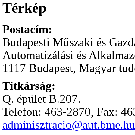
Térkép
Postacím:
Budapesti Műszaki és Gaz
Automatizálási és Alkalmaz
1117 Budapest, Magyar tudó
Titkárság:
Q. épület B.207.
Telefon: 463-2870, Fax: 4
adminisztracio@aut.bme.h