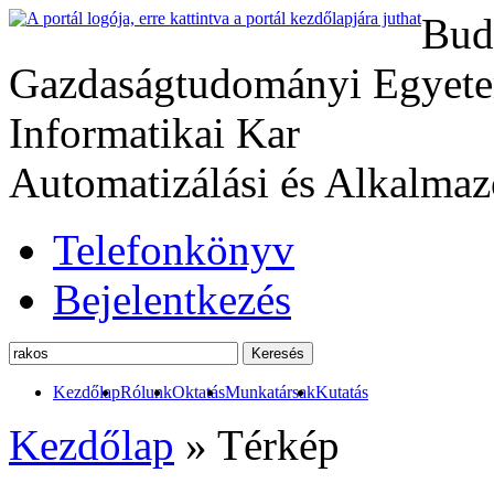
Bud
Gazdaságtudományi Egyete
Informatikai Kar
Automatizálási és Alkalmaz
Telefonkönyv
Bejelentkezés
Kezdőlap
Rólunk
Oktatás
Munkatársak
Kutatás
Kezdőlap
»
Térkép