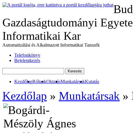
Bud
Gazdaságtudományi Egyete
Informatikai Kar
Automatizálási és Alkalmazott Informatikai Tanszék
Telefonkönyv
Bejelentkezés
Kezdőlap
Rólunk
Oktatás
Munkatársak
Kutatás
Kezdőlap
»
Munkatársak
» 