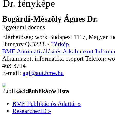
Bogárdi-Mészöly Ágnes Dr.
Egyetemi docens
Elérhetőség:
work
Budapest
1117
,
Magyar tud
Hungary
Q.B223.
·
Térkép
BME Automatizálási és Alkalmazott Informa
Alkalmazott informatika csoport
Telefon:
wo
463-3714
E-mail:
agi@aut.bme.hu
Publikácós lista
BME Publikációs Adattár »
ResearcherID »