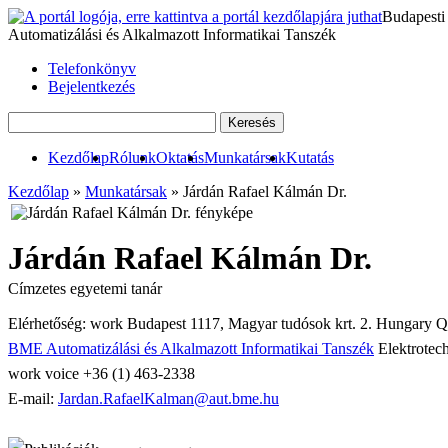
Budapesti
Automatizálási és Alkalmazott Informatikai Tanszék
Telefonkönyv
Bejelentkezés
Kezdőlap
Rólunk
Oktatás
Munkatársak
Kutatás
Kezdőlap
»
Munkatársak
» Járdán Rafael Kálmán Dr.
Járdán Rafael Kálmán Dr.
Címzetes egyetemi tanár
Elérhetőség:
work
Budapest
1117
,
Magyar tudósok krt. 2.
Hungary
Q
BME Automatizálási és Alkalmazott Informatikai Tanszék
Elektrotec
work
voice
+36 (1) 463-2338
E-mail:
Jardan.RafaelKalman@aut.bme.hu