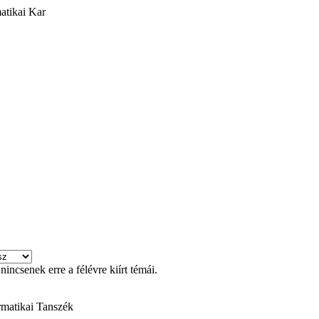
atikai Kar
incsenek erre a félévre kiírt témái.
rmatikai Tanszék