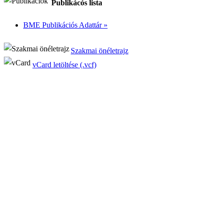
Publikácós lista
BME Publikációs Adattár »
Szakmai önéletrajz
vCard letöltése (.vcf)