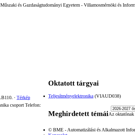
 Műszaki és Gazdaságtudományi Egyetem - Villamosmérnöki és Inform
Oktatott tárgyai
Teljesítményelektronika
(VIAUD038)
.B110.
·
Térkép
hnika csoport
Telefon:
Meghirdetett témái
Az oktatónak n
© BME - Automatizálási és Alkalmazott Info