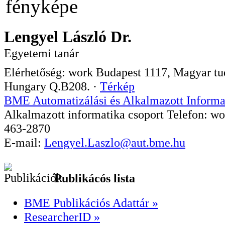
Lengyel László Dr.
Egyetemi tanár
Elérhetőség:
work
Budapest
1117
,
Magyar tud
Hungary
Q.B208.
·
Térkép
BME Automatizálási és Alkalmazott Informa
Alkalmazott informatika csoport
Telefon:
wo
463-2870
E-mail:
Lengyel.Laszlo@aut.bme.hu
Publikácós lista
BME Publikációs Adattár »
ResearcherID »