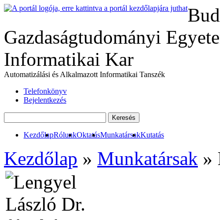
Bud
Gazdaságtudományi Egyete
Informatikai Kar
Automatizálási és Alkalmazott Informatikai Tanszék
Telefonkönyv
Bejelentkezés
Kezdőlap
Rólunk
Oktatás
Munkatársak
Kutatás
Kezdőlap
»
Munkatársak
» 