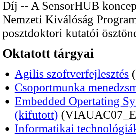
Díj -- A SensorHUB koncepc
Nemzeti Kiválóság Program
posztdoktori kutatói ösztön
Oktatott tárgyai
Agilis szoftverfejlesztés
Csoportmunka menedzsm
Embedded Opertating Sys
(kifutott)
(VIAUAC07_E
Informatikai technológiá