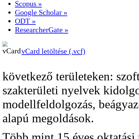
Scopus »
Google Scholar »
ODT »
ResearcherGate »
vCard letöltése (.vcf)
következő területeken: szof
szakterületi nyelvek kidolg
modellfeldolgozás, beágyazo
alapú megoldások.
Több mint 15 éves oktatási 