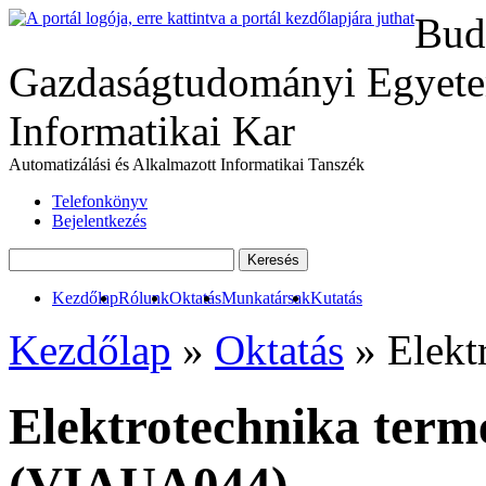
Bud
Gazdaságtudományi Egyete
Informatikai Kar
Automatizálási és Alkalmazott Informatikai Tanszék
Telefonkönyv
Bejelentkezés
Kezdőlap
Rólunk
Oktatás
Munkatársak
Kutatás
Kezdőlap
»
Oktatás
» Elekt
Elektrotechnika ter
(VIAUA044)