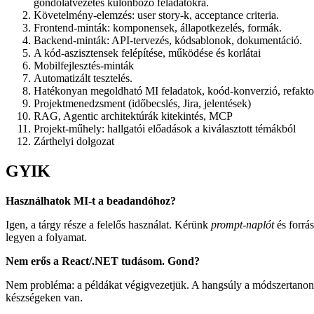
gondolatvezetés különböző feladatokra.
Követelmény‑elemzés: user story‑k, acceptance criteria.
Frontend‑minták: komponensek, állapotkezelés, formák.
Backend‑minták: API‑tervezés, kódsablonok, dokumentáció.
A kód-aszisztensek felépítése, működése és korlátai
Mobilfejlesztés-minták
Automatizált tesztelés.
Hatékonyan megoldható MI feladatok, koód-konverzió, refakto
Projektmenedzsment (időbecslés, Jira, jelentések)
RAG, Agentic architektúrák kitekintés, MCP
Projekt‑műhely: hallgatói előadások a kiválasztott témákból
Zárthelyi dolgozat
GYIK
Használhatok MI‑t a beadandóhoz?
Igen, a tárgy része a felelős használat. Kérünk
prompt‑naplót
és forrás
legyen a folyamat.
Nem erős a React/.NET tudásom. Gond?
Nem probléma: a példákat végigvezetjük. A hangsúly a módszertanon é
készségeken van.