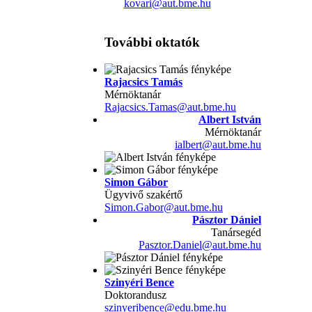
kovari@aut.bme.hu
További oktatók
Rajacsics Tamás
Mérnöktanár
Rajacsics.Tamas@aut.bme.hu
Albert István
Mérnöktanár
ialbert@aut.bme.hu
Simon Gábor
Ügyvivő szakértő
Simon.Gabor@aut.bme.hu
Pásztor Dániel
Tanársegéd
Pasztor.Daniel@aut.bme.hu
Szinyéri Bence
Doktorandusz
szinyeribence@edu.bme.hu