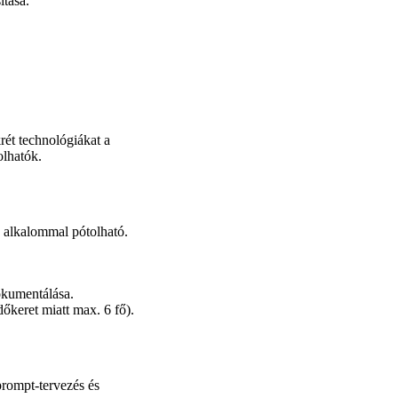
ítása.
krét technológiákat a
olhatók.
y alkalommal pótolható.
dokumentálása.
dőkeret miatt max. 6 fő).
prompt‑tervezés és