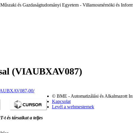
 Műszaki és Gazdaságtudományi Egyetem - Villamosmérnöki és Inform
ással (VIAUBXAV087)
k/VIAUBXAV087-00/
© BME - Automatizálási és Alkalmazott In
Kapcsolat
Levél a webmesternek
 és társaikat a teljes