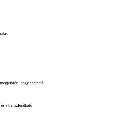
rálás
megjelölést, hogy átlátható
s a transzferálható