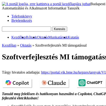
Budapesti
Automatizálási és Alkalmazott Informatikai Tanszék
Telefonkönyv
Bejelentkezés
Kezdőlap
Rólunk
Oktatás
Munkatársak
Kutatás
Kezdőlap
»
Oktatás
» Szoftverfejlesztés MI támogatással
Szoftverfejlesztés MI támogat
Tárgy hivatalos adatlapja:
https://portal.vik.bme.hu/kepzes/targya
Tanuld meg felelősen és hatékonyan használni a Copilotot, ChatGPT-t
fejlesztési életciklusban!