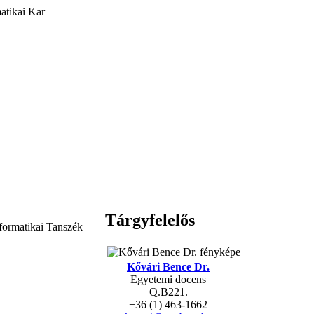
atikai Kar
Tárgyfelelős
formatikai Tanszék
Kővári Bence Dr.
Egyetemi docens
Q.B221.
+36 (1) 463-1662