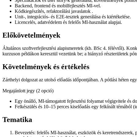
Specifikációk és user story‑k generálása, követelmények pontos
Backend, frontend és mobilfejlesztés MI-vel.
Kódkiegészítés, refaktorálási javaslatok .
Unit‑, integrációs‑ és E2E‑tesztek generálása és kiértékelése.
Licencelés, adatvédelem és felelős MI‑használat alapjai.
Előkövetelmények
Általános szoftverfejlesztési alapismeretek (kb. BSc 4. félévtől). Kon
kurzuson példákon keresztül vezetünk be; a hiányzó részterületek pót
Követelmények és értékelés
Zárthelyi dolgozat az utolsó előadás időpontjában. A pótlási héten eg
Megajánlott jegy (2 opció)
Egy önálló, MI‑támogatott fejlesztési folyamat végigvitele és 
Felkészülés és 10–15 perces kiselőadás egy felkínált témából (i
Tematika
Bevezetés: felelős MI‑használat, eszközök és keretrendszerek, 