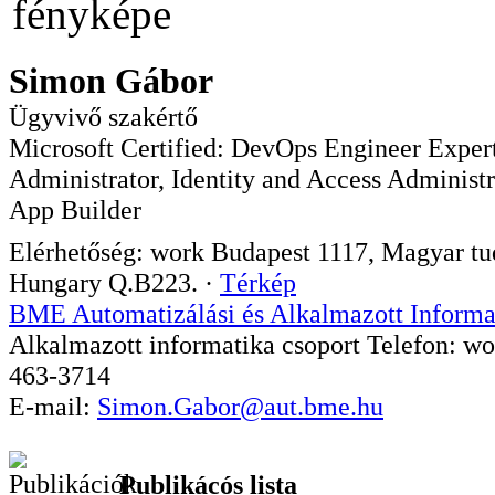
Simon Gábor
Ügyvivő szakértő
Microsoft Certified: DevOps Engineer Exper
Administrator, Identity and Access Adminis
App Builder
Elérhetőség:
work
Budapest
1117
,
Magyar tud
Hungary
Q.B223.
·
Térkép
BME Automatizálási és Alkalmazott Informa
Alkalmazott informatika csoport
Telefon:
wo
463-3714
E-mail:
Simon.Gabor@aut.bme.hu
Publikácós lista