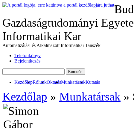
Bud
Gazdaságtudományi Egyete
Informatikai Kar
Automatizálási és Alkalmazott Informatikai Tanszék
Telefonkönyv
Bejelentkezés
Kezdőlap
Rólunk
Oktatás
Munkatársak
Kutatás
Kezdőlap
»
Munkatársak
» 