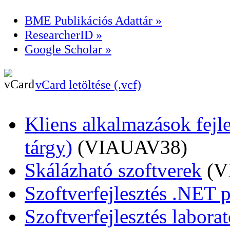
BME Publikációs Adattár »
ResearcherID »
Google Scholar »
vCard letöltése (.vcf)
Kliens alkalmazások fejl
tárgy)
(VIAUAV38)
Skálázható szoftverek
(V
Szoftverfejlesztés .NET 
Szoftverfejlesztés labora