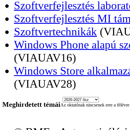
Szoftverfejlesztés labora
Szoftverfejlesztés MI tá
Szoftvertechnikák
(VIA
Windows Phone alapú szof
(VIAUAV16)
Windows Store alkalmazás
(VIAUAV28)
Meghirdetett témái
Az oktatónak nincsenek erre a félévre 