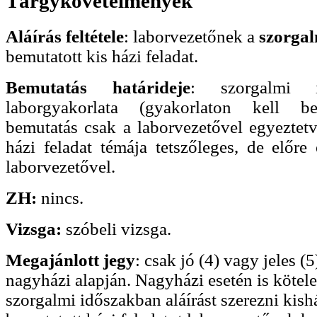
Tárgykövetelmények
Aláírás feltétele
: laborvezetőnek a
szorga
bemutatott kis házi feladat.
Bemutatás határideje
: szorgalmi i
laborgyakorlata (gyakorlaton kell b
bemutatás csak a laborvezetővel egyeztet
házi feladat témája tetszőleges, de előre 
laborvezetővel.
ZH:
nincs.
Vizsga:
szóbeli vizsga.
Megajánlott jegy
: csak jó (4) vagy jeles (5
nagyházi alapján. Nagyházi esetén is kötele
szorgalmi időszakban aláírást szerezni kishá