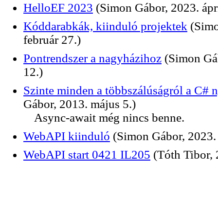
HelloEF 2023
(Simon Gábor, 2023. ápri
Kóddarabkák, kiinduló projektek
(Simo
február 27.)
Pontrendszer a nagyházihoz
(Simon Gá
12.)
Szinte minden a többszálúságról a C# 
Gábor, 2013. május 5.)
Async-await még nincs benne.
WebAPI kiinduló
(Simon Gábor, 2023. 
WebAPI start 0421 IL205
(Tóth Tibor, 