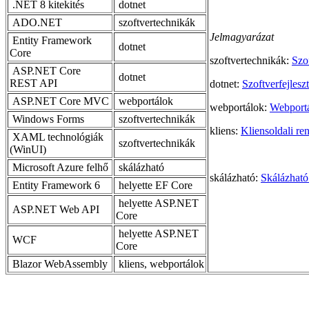
.NET 8 kitekités
dotnet
ADO.NET
szoftvertechnikák
Jelmagyarázat
Entity Framework
dotnet
Core
szoftvertechnikák:
Szo
ASP.NET Core
dotnet
REST API
dotnet:
Szoftverfejlesz
ASP.NET Core MVC
webportálok
webportálok:
Webportá
Windows Forms
szoftvertechnikák
kliens:
Kliensoldali re
XAML technológiák
szoftvertechnikák
(WinUI)
Microsoft Azure felhő
skálázható
skálázható:
Skálázható
Entity Framework 6
helyette EF Core
helyette ASP.NET
ASP.NET Web API
Core
helyette ASP.NET
WCF
Core
Blazor WebAssembly
kliens,
webportálok