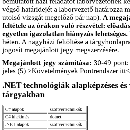
bemutatott házi feladatot laborvezetőnek ke
végső határidejét a laborvezető határozza m
utolsó vizsgát megelőző pár nap).
A megajá
feltétele az órákon való részvétel: előadá
egyetlen igazolatlan hiányzás lehetséges.
héten. A nagyházi feltöltése a tárgyhonla
jogosít megajánlott jegy megszerzésére.
Megajánlott jegy számítása:
30-49 pont: 
jeles (5) >Követelmények
Pontrendszer itt
<
.NET technológiák alapképzéses és 
tárgyakban
C# alapok
szoftvertechnikák
C# kitekintés
dotnet
.NET alapok
szoftvertechnikák