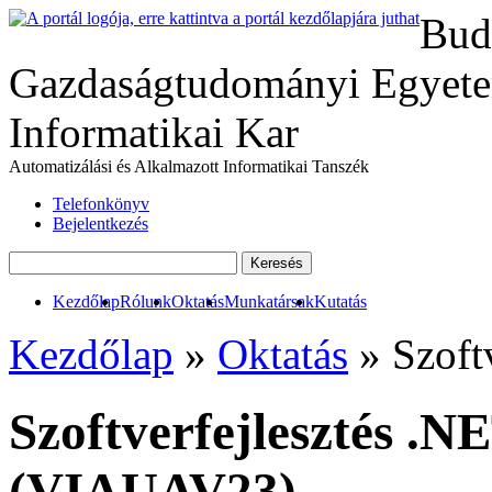
Bud
Gazdaságtudományi Egyete
Informatikai Kar
Automatizálási és Alkalmazott Informatikai Tanszék
Telefonkönyv
Bejelentkezés
Kezdőlap
Rólunk
Oktatás
Munkatársak
Kutatás
Kezdőlap
»
Oktatás
» Szoftv
Szoftverfejlesztés .N
(VIAUAV23)