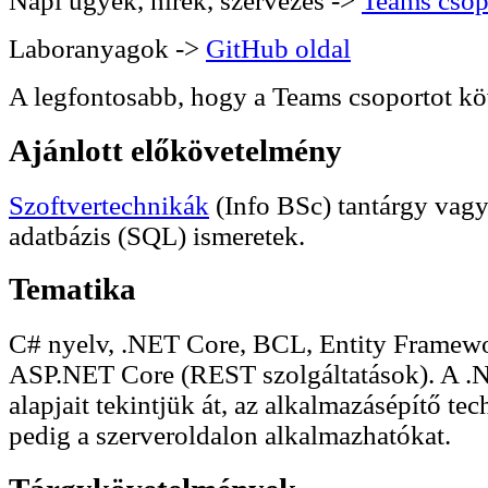
Napi ügyek, hírek, szervezés ->
Teams csop
Laboranyagok ->
GitHub oldal
A legfontosabb, hogy a Teams csoportot kö
Ajánlott előkövetelmény
Szoftvertechnikák
(Info BSc) tantárgy vagy
adatbázis (SQL) ismeretek.
Tematika
C# nyelv, .NET Core, BCL, Entity Framew
ASP.NET Core (REST szolgáltatások). A .
alapjait tekintjük át, az alkalmazásépítő te
pedig a szerveroldalon alkalmazhatókat.