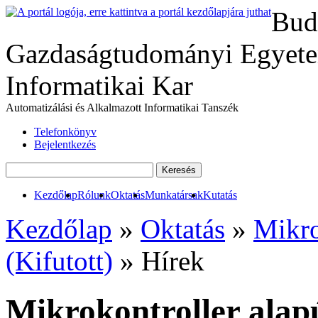
Bud
Gazdaságtudományi Egyete
Informatikai Kar
Automatizálási és Alkalmazott Informatikai Tanszék
Telefonkönyv
Bejelentkezés
Kezdőlap
Rólunk
Oktatás
Munkatársak
Kutatás
Kezdőlap
»
Oktatás
»
Mikro
(Kifutott)
» Hírek
Mikrokontroller alapú