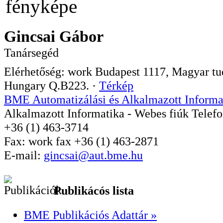
Gincsai Gábor
Tanársegéd
Elérhetőség:
work
Budapest
1117
,
Magyar tud
Hungary
Q.B223.
·
Térkép
BME Automatizálási és Alkalmazott Informa
Alkalmazott Informatika - Webes fiúk
Telef
+36 (1) 463-3714
Fax:
work
fax
+36 (1) 463-2871
E-mail:
gincsai@aut.bme.hu
Publikácós lista
BME Publikációs Adattár »