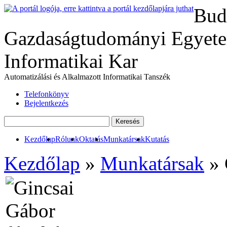
Bud
Gazdaságtudományi Egyete
Informatikai Kar
Automatizálási és Alkalmazott Informatikai Tanszék
Telefonkönyv
Bejelentkezés
Kezdőlap
Rólunk
Oktatás
Munkatársak
Kutatás
Kezdőlap
»
Munkatársak
» 